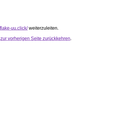
flake-uu.click/
weiterzuleiten.
u
zur vorherigen Seite zurückkehren
.