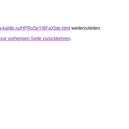
ota-kalitki.ru/HPRo5eY/6FaXbte.html
weiterzuleiten.
u
zur vorherigen Seite zurückkehren
.