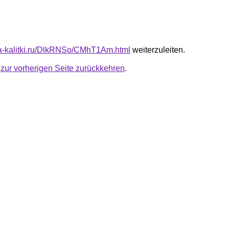
ota-kalitki.ru/DlkRNSo/CMhT1Am.html
weiterzuleiten.
u
zur vorherigen Seite zurückkehren
.