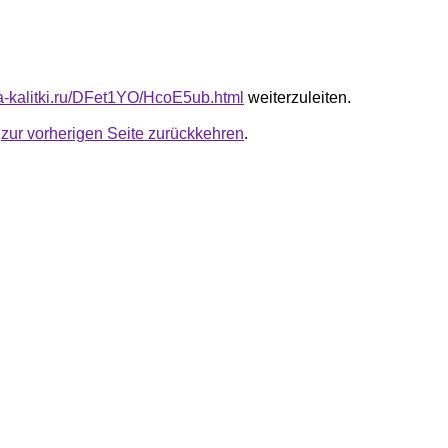
ota-kalitki.ru/DFet1YO/HcoE5ub.html
weiterzuleiten.
u
zur vorherigen Seite zurückkehren
.