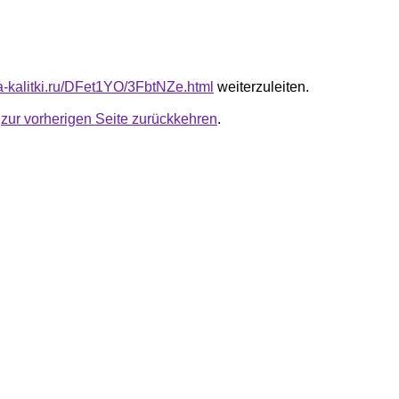
ta-kalitki.ru/DFet1YO/3FbtNZe.html
weiterzuleiten.
u
zur vorherigen Seite zurückkehren
.