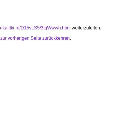
ota-kalitki.ru/D15vLS5/3tqWwwh.html
weiterzuleiten.
u
zur vorherigen Seite zurückkehren
.