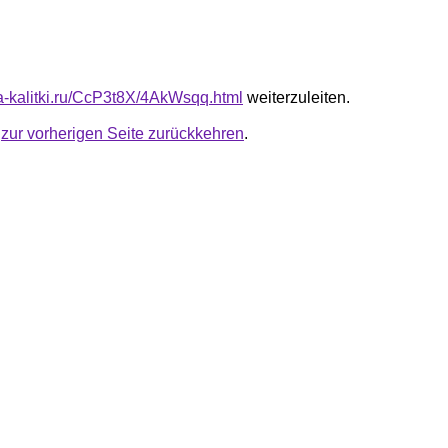
ta-kalitki.ru/CcP3t8X/4AkWsqq.html
weiterzuleiten.
u
zur vorherigen Seite zurückkehren
.