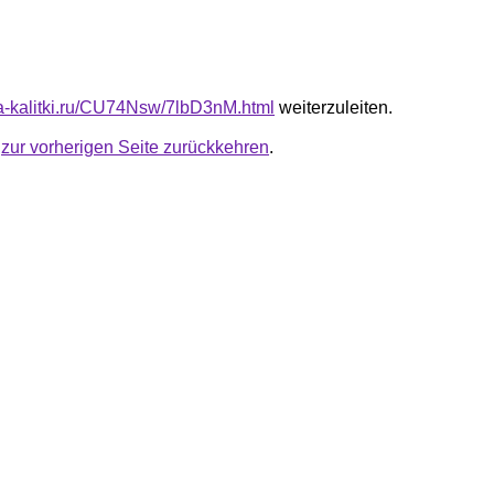
ota-kalitki.ru/CU74Nsw/7lbD3nM.html
weiterzuleiten.
u
zur vorherigen Seite zurückkehren
.