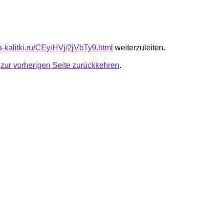
ta-kalitki.ru/CEyiHVj/2jVbTy9.html
weiterzuleiten.
u
zur vorherigen Seite zurückkehren
.