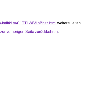
ta-kalitki.ru/C1TTLWB/IinBbsz.html
weiterzuleiten.
u
zur vorherigen Seite zurückkehren
.