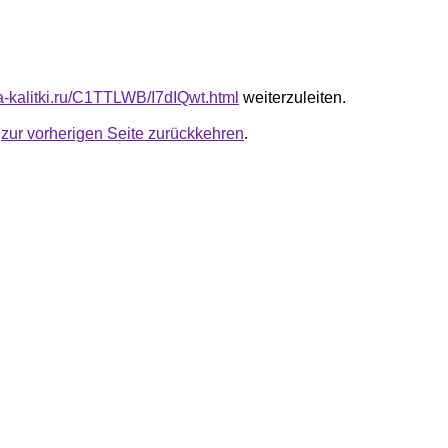
ta-kalitki.ru/C1TTLWB/I7dIQwt.html
weiterzuleiten.
u
zur vorherigen Seite zurückkehren
.