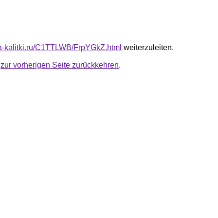
ota-kalitki.ru/C1TTLWB/FrpYGkZ.html
weiterzuleiten.
u
zur vorherigen Seite zurückkehren
.