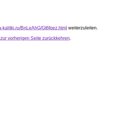
ta-kalitki.ru/BnLeAhG/Gt6fqez.html
weiterzuleiten.
u
zur vorherigen Seite zurückkehren
.