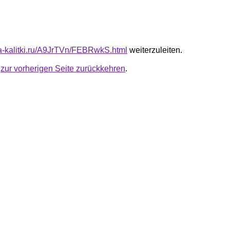
ota-kalitki.ru/A9JrTVn/FEBRwkS.html
weiterzuleiten.
u
zur vorherigen Seite zurückkehren
.