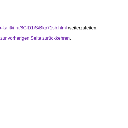
ta-kalitki.ru/8GlD1iS/Bkp71sb.html
weiterzuleiten.
u
zur vorherigen Seite zurückkehren
.