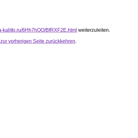
ota-kalitki.ru/6Hh7hOO/BfRXF2E.html
weiterzuleiten.
u
zur vorherigen Seite zurückkehren
.