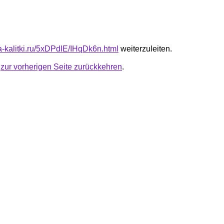
ta-kalitki.ru/5xDPdIE/IHqDk6n.html
weiterzuleiten.
u
zur vorherigen Seite zurückkehren
.