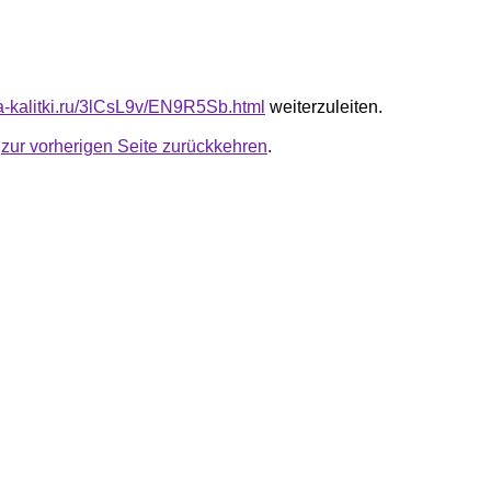
ta-kalitki.ru/3lCsL9v/EN9R5Sb.html
weiterzuleiten.
u
zur vorherigen Seite zurückkehren
.