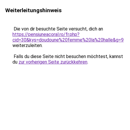
Weiterleitungshinweis
Die von dir besuchte Seite versucht, dich an
https://pensiuneacoral.ro/fr.php?
cid=30&kys=doudoune%20femme%20la%20halle&g=9
weiterzuleiten.
Falls du diese Seite nicht besuchen möchtest, kannst
du
zur vorherigen Seite zurückkehren
.