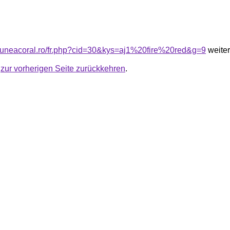
siuneacoral.ro/fr.php?cid=30&kys=aj1%20fire%20red&g=9
weiter
u
zur vorherigen Seite zurückkehren
.