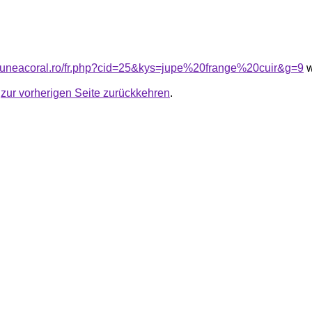
siuneacoral.ro/fr.php?cid=25&kys=jupe%20frange%20cuir&g=9
w
u
zur vorherigen Seite zurückkehren
.