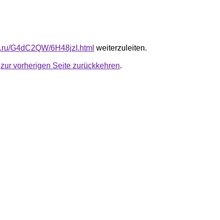
fb.ru/G4dC2QW/6H48jzI.html
weiterzuleiten.
u
zur vorherigen Seite zurückkehren
.