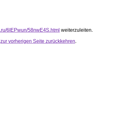
fb.ru/6IEPwun/58nwE4S.html
weiterzuleiten.
u
zur vorherigen Seite zurückkehren
.