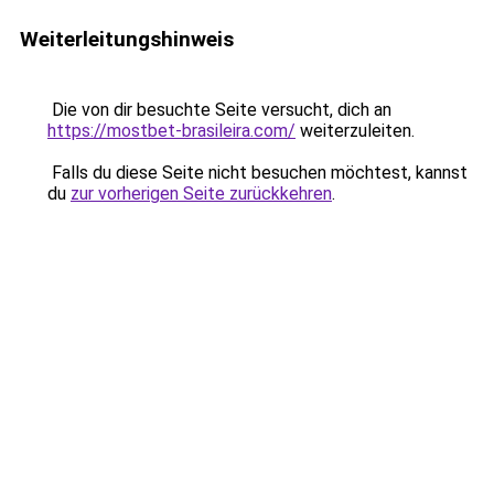
Weiterleitungshinweis
Die von dir besuchte Seite versucht, dich an
https://mostbet-brasileira.com/
weiterzuleiten.
Falls du diese Seite nicht besuchen möchtest, kannst
du
zur vorherigen Seite zurückkehren
.