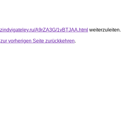
azindvigateley.ru/A9rZA3G/1vBTJAA.html
weiterzuleiten.
u
zur vorherigen Seite zurückkehren
.