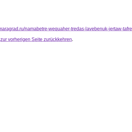
amaragrad.ru/namabetre-wequaher-tredas-lavebenuk-jertaw-tafre
u
zur vorherigen Seite zurückkehren
.