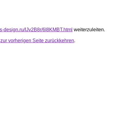
cus-design.ru/IJv2B8r/6I8KMBT.html
weiterzuleiten.
u
zur vorherigen Seite zurückkehren
.