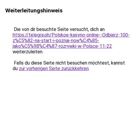
Weiterleitungshinweis
Die von dir besuchte Seite versucht, dich an
https://telegra.ph/Polskoe-kasyno-online--Odbierz-100-
z%C5%82-na-start-i-poznaj-now%C4%85-
jako%C5%9B%C4%87-rozrywki-w-Polsce-11-22
weiterzuleiten.
Falls du diese Seite nicht besuchen möchtest, kannst
du
zur vorherigen Seite zurückkehren
.