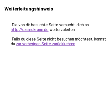
Weiterleitungshinweis
Die von dir besuchte Seite versucht, dich an
http://casinokrone.de
weiterzuleiten.
Falls du diese Seite nicht besuchen möchtest, kannst
du
zur vorherigen Seite zurückkehren
.